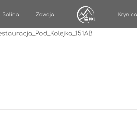
Solina
Zawoja
Krynica
stauracja_Pod_Kolejka_151AB