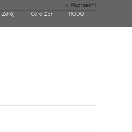
Poprzedni
 Zdrój
Góra Żar
RODO