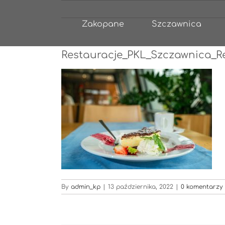
Przejdź
do
Zakopane
Szczawnica
zawartości
Restauracje_PKL_Szczawnica_Re
By
admin_kp
|
13 października, 2022
|
0 komentarzy