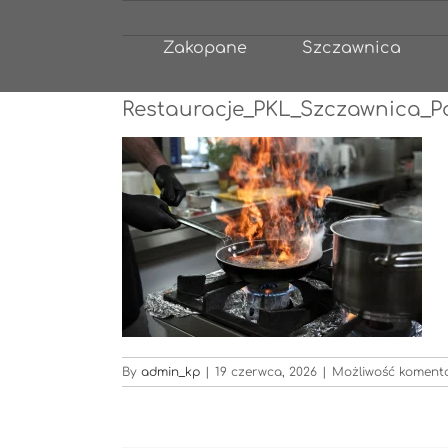
Przejdź
do
Zakopane
Szczawnica
zawartości
Restauracje_PKL_Szczawnica_Pod
By
admin_kp
|
19 czerwca, 2026
|
Możliwość komen