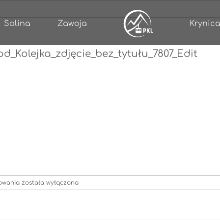
Solina
Zawoja
Krynica
_Kolejka_zdjęcie_bez_tytułu_7807_Edit
Restauracje_PKL_Szczawnica_Pod_Kolejka_zdjęcie_bez_tytułu_7807
towania
została wyłączona