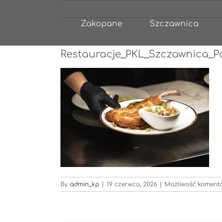
Przejdź
do
Zakopane
Szczawnica
zawartości
Restauracje_PKL_Szczawnica_Pod
By
admin_kp
|
19 czerwca, 2026
|
Możliwość komen