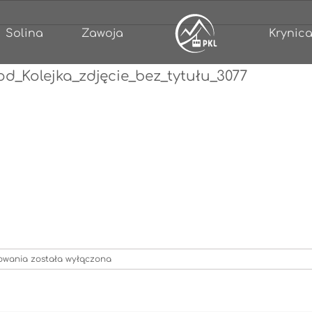
Solina
Zawoja
Krynica
_Kolejka_zdjęcie_bez_tytułu_3077
Restauracje_PKL_Szczawnica_Pod_Kolejka_zdjęcie_bez_tytułu_307
towania
została wyłączona