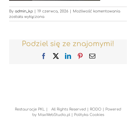
Restaura
By
admin_kp
|
19 czerwca, 2026
|
Możliwość komentowania
została wyłączona
Podziel się ze znajomymi!
Facebook
X
LinkedIn
Pinterest
Email
Restauracje PKL | All Rights Reserved |
RODO
| Powered
by
MaxWebStudio.pl
|
Polityka Cookies