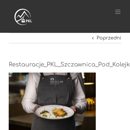
Przejdź
do
zawartości
Poprzedni
Restauracje_PKL_Szczawnica_Pod_Kolejka