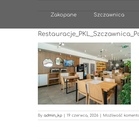
Przejdź
do
Zakopane
Szczawnica
zawartości
Restauracje_PKL_Szczawnica_P
By
admin_kp
|
19 czerwca, 2026
|
Możliwość komen