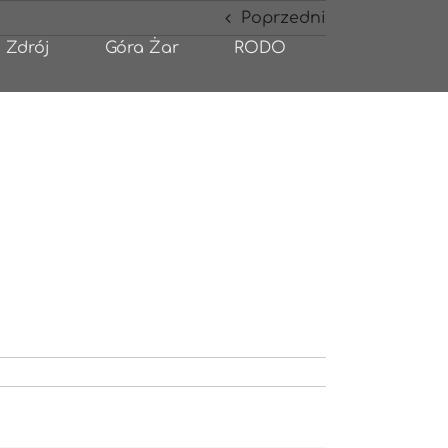
Poprzedni
 Zdrój
Góra Żar
RODO