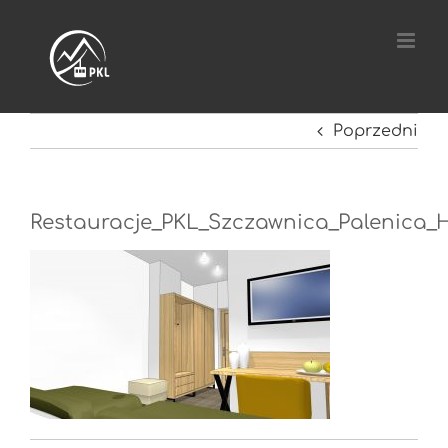
Przejdź
do
zawartości
Poprzedni
Restauracje_PKL_Szczawnica_Palenica_H