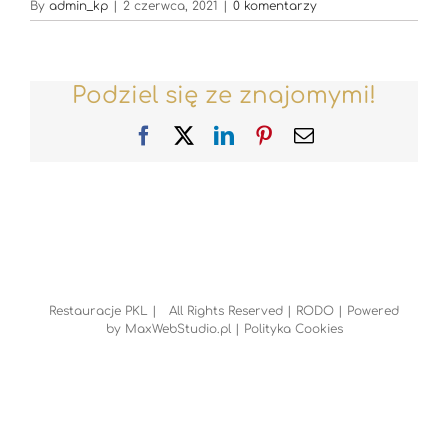
By
admin_kp
|
2 czerwca, 2021
|
0 komentarzy
Podziel się ze znajomymi!
Facebook
X
LinkedIn
Pinterest
Email
Restauracje PKL | All Rights Reserved |
RODO
| Powered
by
MaxWebStudio.pl
|
Polityka Cookies