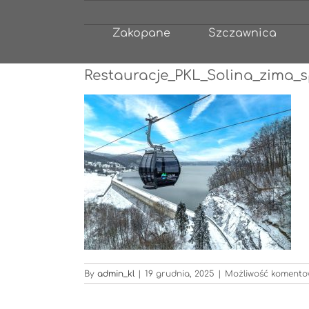
Przejdź
do
Zakopane
Szczawnica
zawartości
Restauracje_PKL_Solina_zima_
By
admin_kl
|
19 grudnia, 2025
|
Możliwość koment