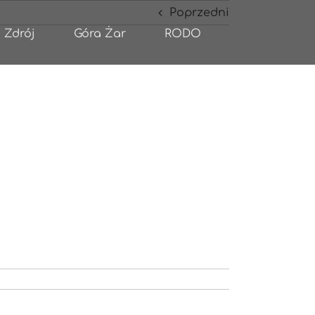
Poprzedni
 Zdrój
Góra Żar
RODO