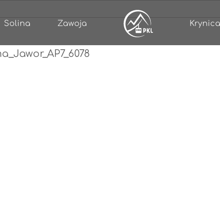
Solina
Zawoja
Krynica
ma_Jawor_AP7_6078