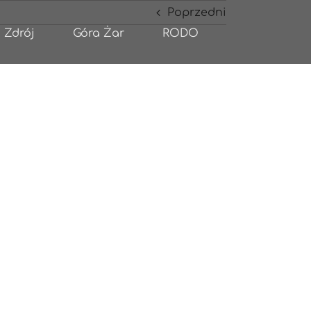
Poprzedni
 Zdrój
Góra Żar
RODO