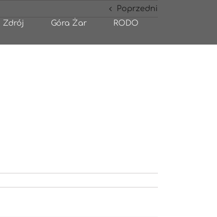
Poprzedni
 Zdrój
Góra Żar
RODO