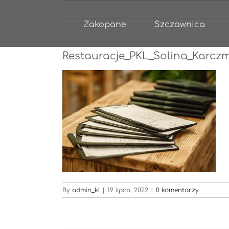
Przejdź
do
Zakopane
Szczawnica
zawartości
Restauracje_PKL_Solina_Karcz
By
admin_kl
|
19 lipca, 2022
|
0 komentarzy