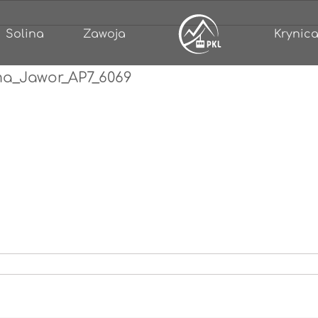
Solina
Zawoja
Krynica
ma_Jawor_AP7_6069