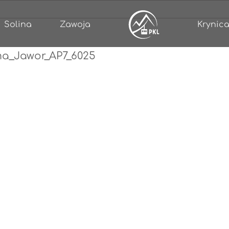
Solina
Zawoja
Krynica
ma_Jawor_AP7_6025