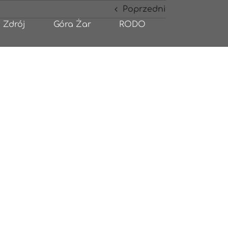
Poprzedni
 Zdrój
Góra Żar
RODO