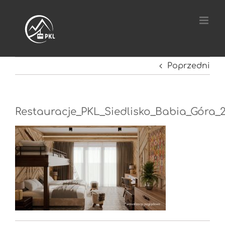
Przejdź
do
zawartości
Poprzedni
Restauracje_PKL_Siedlisko_Babia_Góra_