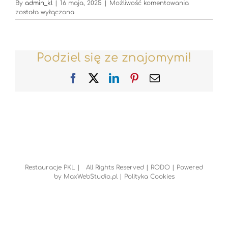
Restauracje
By
admin_kl
|
16 maja, 2025
|
Możliwość komentowania
została wyłączona
Podziel się ze znajomymi!
Facebook
X
LinkedIn
Pinterest
Email
Restauracje PKL | All Rights Reserved |
RODO
| Powered
by
MaxWebStudio.pl
|
Polityka Cookies