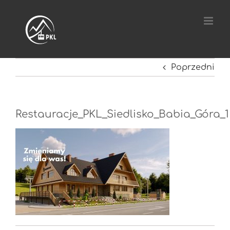
Przejdź
do
zawartości
Poprzedni
Restauracje_PKL_Siedlisko_Babia_Góra_1