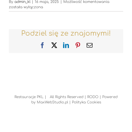
Restauracje
By
admin_kl
|
16 maja, 2025
|
Możliwość komentowania
została wyłączona
Podziel się ze znajomymi!
Facebook
X
LinkedIn
Pinterest
Email
Restauracje PKL | All Rights Reserved |
RODO
| Powered
by
MaxWebStudio.pl
|
Polityka Cookies