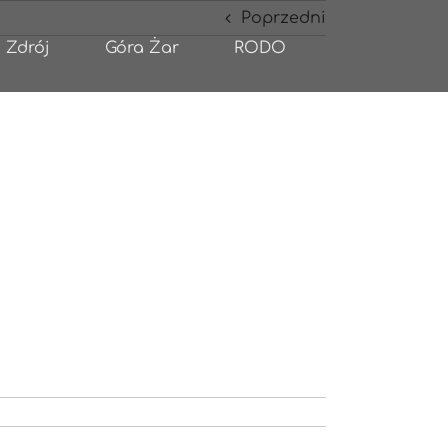
Poprzedni
 Zdrój
Góra Żar
RODO