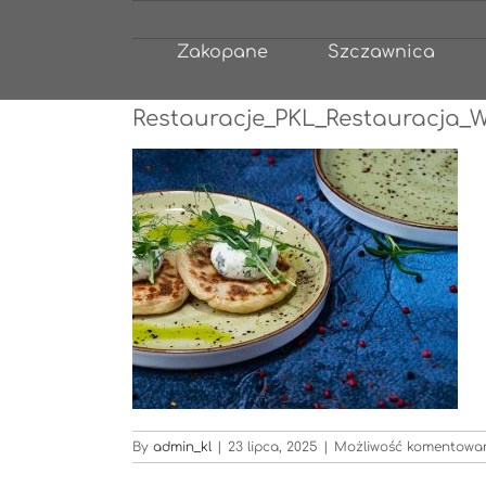
Przejdź
do
Zakopane
Szczawnica
zawartości
Restauracje_PKL_Restauracja_
By
admin_kl
|
23 lipca, 2025
|
Możliwość komentowa