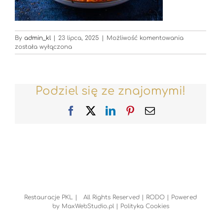
Restauracje
By
admin_kl
|
23 lipca, 2025
|
Możliwość komentowania
została wyłączona
Podziel się ze znajomymi!
Facebook
X
LinkedIn
Pinterest
Email
Restauracje PKL | All Rights Reserved |
RODO
| Powered
by
MaxWebStudio.pl
|
Polityka Cookies