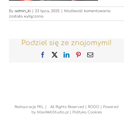
Restauracje
By
admin_kl
|
23 lipca, 2025
|
Możliwość komentowania
została wyłączona
Podziel się ze znajomymi!
Facebook
X
LinkedIn
Pinterest
Email
Restauracje PKL | All Rights Reserved |
RODO
| Powered
by
MaxWebStudio.pl
|
Polityka Cookies