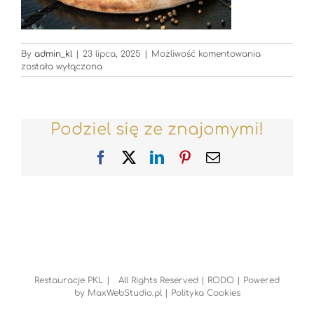
Restauracje
By
admin_kl
|
23 lipca, 2025
|
Możliwość komentowania
została wyłączona
Podziel się ze znajomymi!
Facebook
X
LinkedIn
Pinterest
Email
Restauracje PKL | All Rights Reserved |
RODO
| Powered
by
MaxWebStudio.pl
|
Polityka Cookies