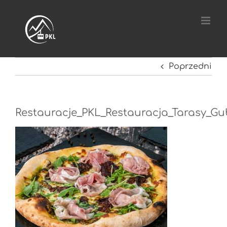
Przejdź
do
zawartości
Poprzedni
Restauracje_PKL_Restauracja_Tarasy_Gu