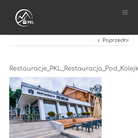
Przejdź
do
zawartości
Poprzedni
Restauracje_PKL_Restauracja_Pod_Kolej