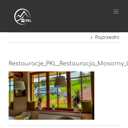
Przejdź
do
zawartości
Poprzedni
Restauracje_PKL_Restauracja_Mosorny_