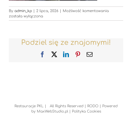
Restauracje
By
admin_kp
|
2 lipca, 2026
|
Możliwość komentowania
została wyłączona
Podziel się ze znajomymi!
Facebook
X
LinkedIn
Pinterest
Email
Restauracje PKL | All Rights Reserved |
RODO
| Powered
by
MaxWebStudio.pl
|
Polityka Cookies