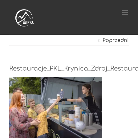
Przejdź
do
zawartości
Poprzedni
Restauracje_PKL_Krynica_Zdroj_Restaur