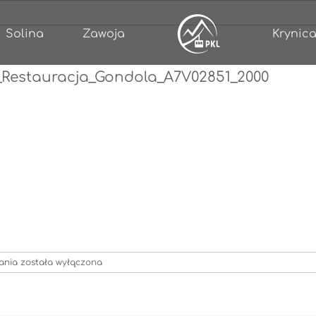
Solina
Zawoja
Krynica
_Restauracja_Gondola_A7V02851_2000
Restauracje_PKL_Krynica_Zdroj_Restauracja_Gondola_A7V02851_20
ania
została wyłączona