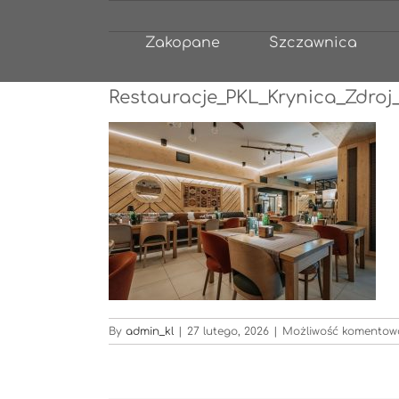
Przejdź
do
Zakopane
Szczawnica
zawartości
Restauracje_PKL_Krynica_Zdroj
By
admin_kl
|
27 lutego, 2026
|
Możliwość komentow