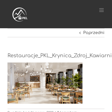
Przejdź
do
zawartości
Poprzedni
Restauracje_PKL_Krynica_Zdroj_Kawiarn