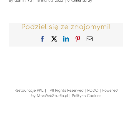
By
admin_kp
|
16 marca, 2022
|
0 komentarzy
Podziel się ze znajomymi!
Facebook
X
LinkedIn
Pinterest
Email
Restauracje PKL | All Rights Reserved |
RODO
| Powered
by
MaxWebStudio.pl
|
Polityka Cookies