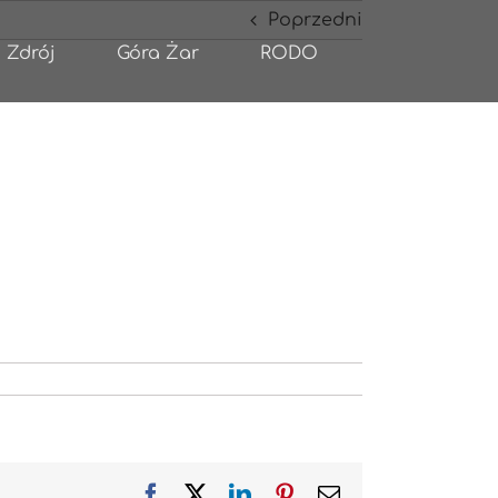
Poprzedni
 Zdrój
Góra Żar
RODO
Facebook
X
LinkedIn
Pinterest
Email