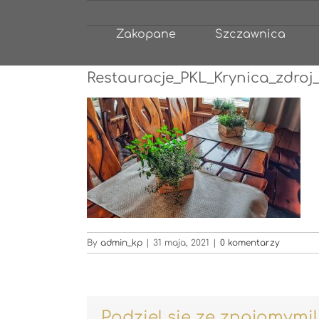
Przejdź
do
Zakopane
Szczawnica
zawartości
Restauracje_PKL_Krynica_zdroj
By
admin_kp
|
31 maja, 2021
|
0 komentarzy
Podziel się ze znajomymi!