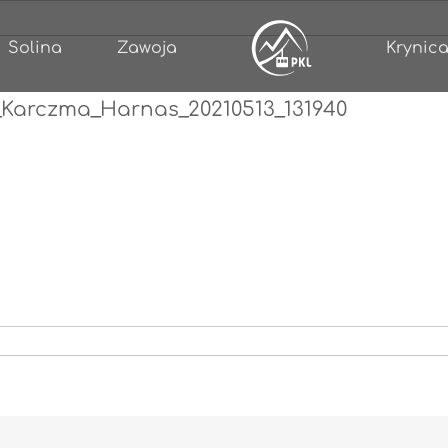
Solina
Zawoja
Krynica
_Karczma_Harnas_20210513_131940