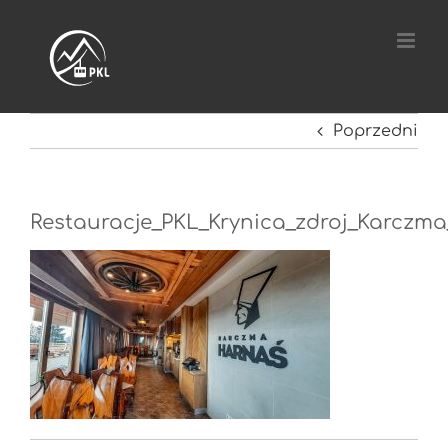
Przejdź
do
zawartości
Poprzedni
Restauracje_PKL_Krynica_zdroj_Karczm