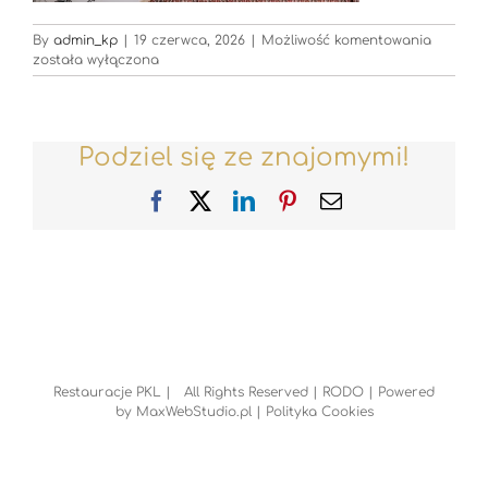
Restaur
By
admin_kp
|
19 czerwca, 2026
|
Możliwość komentowania
została wyłączona
Podziel się ze znajomymi!
Facebook
X
LinkedIn
Pinterest
Email
Restauracje PKL | All Rights Reserved |
RODO
| Powered
by
MaxWebStudio.pl
|
Polityka Cookies