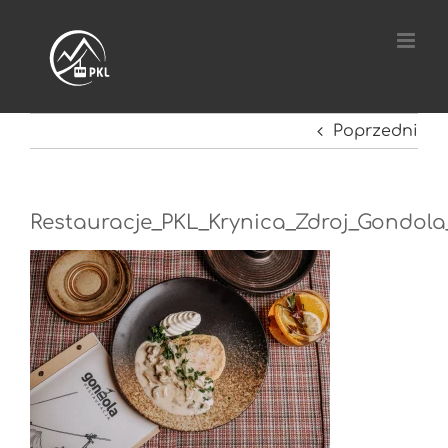
Przejdź
do
zawartości
Poprzedni
Restauracje_PKL_Krynica_Zdroj_Gondola