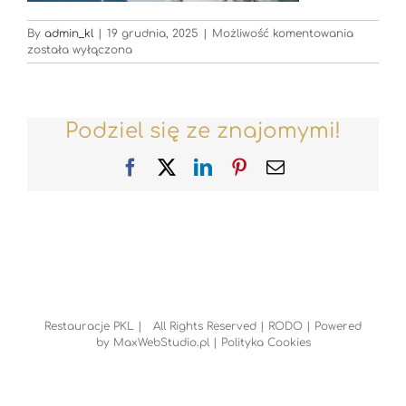
Restaura
By
admin_kl
|
19 grudnia, 2025
|
Możliwość komentowania
została wyłączona
Podziel się ze znajomymi!
Facebook
X
LinkedIn
Pinterest
Email
Restauracje PKL | All Rights Reserved |
RODO
| Powered
by
MaxWebStudio.pl
|
Polityka Cookies