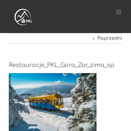
Przejdź
do
zawartości
Poprzedni
Restauracje_PKL_Gora_Zar_zima_sp