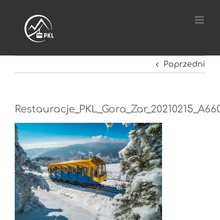
Przejdź
do
zawartości
Poprzedni
Restauracje_PKL_Gora_Zar_20210215_A6