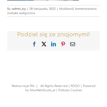
Restau
By
admin_kp
|
28 listopada, 2022
|
Możliwość komentowania
została wyłączona
Podziel się ze znajomymi!
Facebook
X
LinkedIn
Pinterest
Email
Restauracje PKL | All Rights Reserved |
RODO
| Powered
by
MaxWebStudio.pl
|
Polityka Cookies