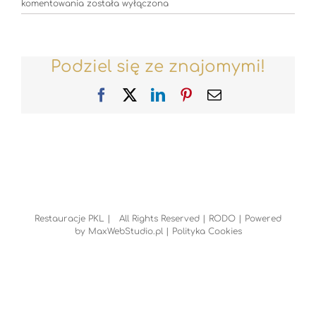
Restauracje_PKL_Apres_Ski_1000x500_biale
komentowania
została wyłączona
Podziel się ze znajomymi!
Facebook
X
LinkedIn
Pinterest
Email
Restauracje PKL | All Rights Reserved |
RODO
| Powered
by
MaxWebStudio.pl
|
Polityka Cookies