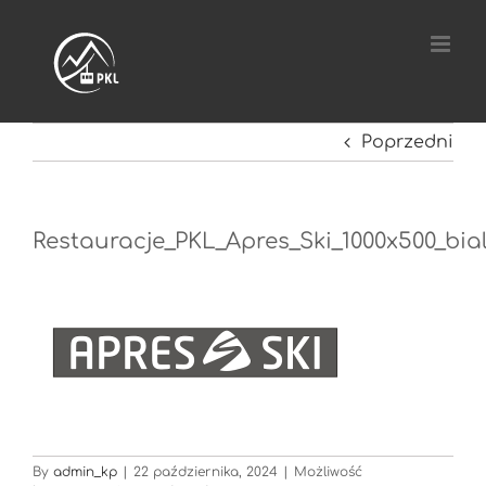
Przejdź
do
zawartości
Poprzedni
Restauracje_PKL_Apres_Ski_1000x500_bia
By
admin_kp
|
22 października, 2024
|
Możliwość