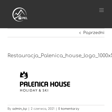
Przejdź
do
zawartości
Poprzedni
Restauracja_Palenica_house_logo_1000x
By
admin_kp
|
2 czerwca, 2021
|
0 komentarzy