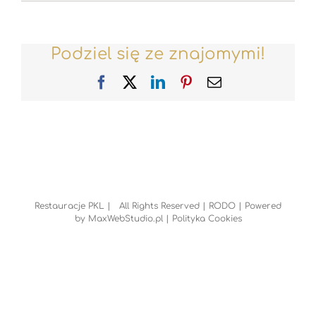
Podziel się ze znajomymi!
Facebook
X
LinkedIn
Pinterest
Email
Restauracje PKL | All Rights Reserved |
RODO
| Powered
by
MaxWebStudio.pl
|
Polityka Cookies