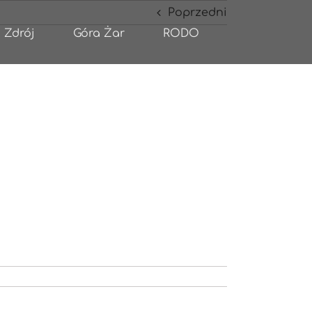
Poprzedni
 Zdrój
Góra Żar
RODO