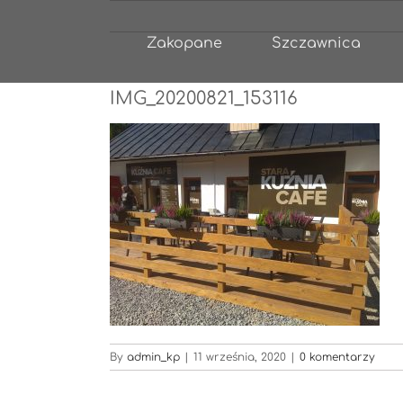
Przejdź
do
Zakopane
Szczawnica
zawartości
IMG_20200821_153116
By
admin_kp
|
11 września, 2020
|
0 komentarzy