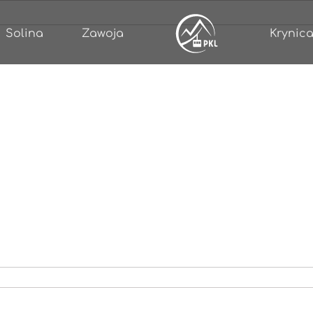
Solina
Zawoja
Krynica