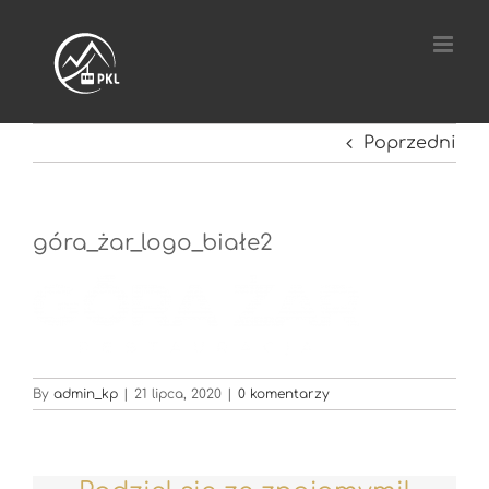
Przejdź
do
zawartości
Poprzedni
góra_żar_logo_białe2
By
admin_kp
|
21 lipca, 2020
|
0 komentarzy