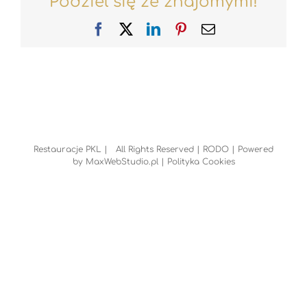
Podziel się ze znajomymi!
Facebook
X
LinkedIn
Pinterest
Email
Restauracje PKL | All Rights Reserved |
RODO
| Powered
by
MaxWebStudio.pl
|
Polityka Cookies