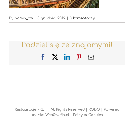
By
admin_gw
|
3 grudnia, 2019
|
0 komentarzy
Podziel się ze znajomymi!
Facebook
X
LinkedIn
Pinterest
Email
Restauracje PKL | All Rights Reserved |
RODO
| Powered
by
MaxWebStudio.pl
|
Polityka Cookies